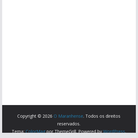
Copyright © 2026
O Maranhense
. Todos os direitos
reservados.
Tema:
ColorMag
por ThemeGrill. Powered by
WordPress
.