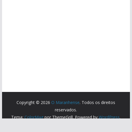
Copyright © 2026
O Maranhense
. Todos os direitos
reservados.
Tema:
ColorMag
por ThemeGrill. Powered by
WordPress
.