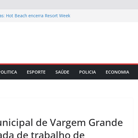
tas: Hot Beach encerra Resort Week
escontos de até 30%
is: filé mignon suíno na cerveja preta e
 o almoço de domingo 9
am a gestão das empresas mais
ime Rib Costelata com batatas rústicas
ara o Dia dos Pais: Taça de Bolo de
POLITICA
ESPORTE
SAÚDE
POLICIA
ECONOMIA
unicipal de Vargem Grande
ada de trabalho de