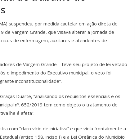
os
JMA) suspendeu, por medida cautelar em ação direta de
2019 de Vargem Grande, que visava alterar a jornada de
écnicos de enfermagem, auxiliares e atendentes de
ereadores de Vargem Grande – teve seu projeto de lei vetado
pós o impedimento do Executivo municipal, o veto foi
rante inconstitucionalidade”.
raças Duarte, “analisando os requisitos essenciais e os
unicipal nº. 652/2019 tem como objeto o tratamento de
tiva lhe é afeta”.
tra com “claro vício de iniciativa” e que viola frontalmente a
Estadual (artigo 158, inciso I) e a Lei Orgânica do Município