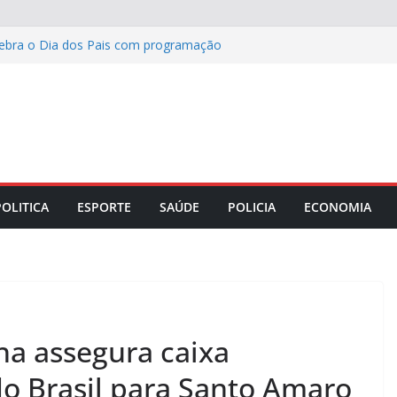
lebra o Dia dos Pais com programação
azer para toda a família
ta da Corrida 100% Você com hidratação
antes de visitar o país
etário de Saúde e especialista em
 discutir os desafios da medicina social
 das telonas a municípios de Minas
nhão
POLITICA
ESPORTE
SAÚDE
POLICIA
ECONOMIA
a assegura caixa
do Brasil para Santo Amaro