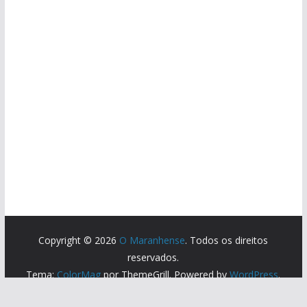
Copyright © 2026
O Maranhense
. Todos os direitos
reservados.
Tema:
ColorMag
por ThemeGrill. Powered by
WordPress
.