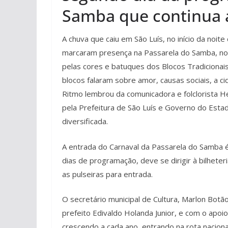
Samba que continua a
A chuva que caiu em São Luís, no início da noit
marcaram presença na Passarela do Samba, no 
pelas cores e batuques dos Blocos Tradicionai
blocos falaram sobre amor, causas sociais, a c
Ritmo lembrou da comunicadora e folclorista H
pela Prefeitura de São Luís e Governo do Esta
diversificada.
A entrada do Carnaval da Passarela do Samba é
dias de programação, deve se dirigir à bilheter
as pulseiras para entrada.
O secretário municipal de Cultura, Marlon Bot
prefeito Edivaldo Holanda Junior, e com o apo
crescendo a cada ano, entrando na rota nacion