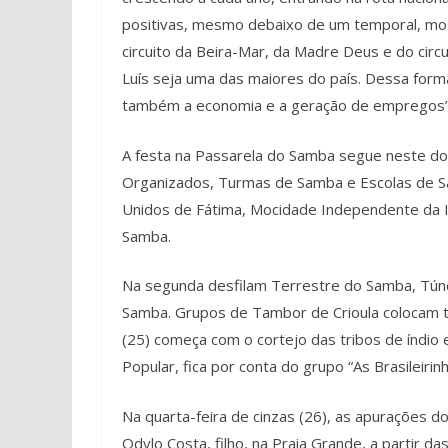
positivas, mesmo debaixo de um temporal, most
circuito da Beira-Mar, da Madre Deus e do cir
Luís seja uma das maiores do país. Dessa form
também a economia e a geração de empregos”,
A festa na Passarela do Samba segue neste do
Organizados, Turmas de Samba e Escolas de S
Unidos de Fátima, Mocidade Independente da I
Samba.
Na segunda desfilam Terrestre do Samba, Túne
Samba. Grupos de Tambor de Crioula colocam to
(25) começa com o cortejo das tribos de índio e
Popular, fica por conta do grupo “As Brasileir
Na quarta-feira de cinzas (26), as apurações d
Odylo Costa, filho, na Praia Grande, a partir da