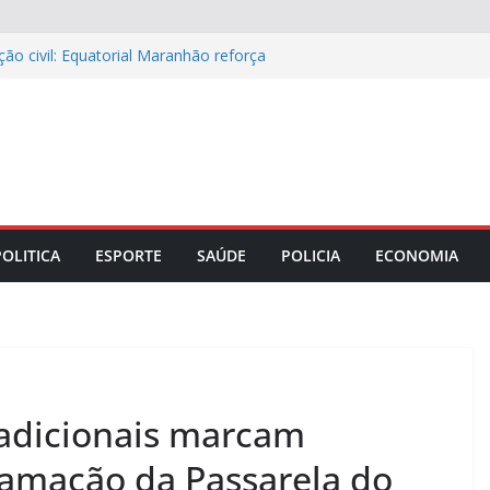
ão civil: Equatorial Maranhão reforça
ede elétrica
ápio especial para celebrar o Dia dos
ase e o papel do diagnóstico sindrômico
 Maranhão discutem parceria com a
rança no comércio da capital
iro portando anfetaminas durante
0, em Imperatriz (MA)
POLITICA
ESPORTE
SAÚDE
POLICIA
ECONOMIA
radicionais marcam
ramação da Passarela do