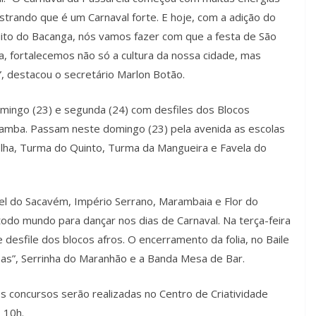
rando que é um Carnaval forte. E hoje, com a adição do
cuito do Bacanga, nós vamos fazer com que a festa de São
a, fortalecemos não só a cultura da nossa cidade, mas
 destacou o secretário Marlon Botão.
mingo (23) e segunda (24) com desfiles dos Blocos
amba. Passam neste domingo (23) pela avenida as escolas
lha, Turma do Quinto, Turma da Mangueira e Favela do
l do Sacavém, Império Serrano, Marambaia e Flor do
do mundo para dançar nos dias de Carnaval. Na terça-feira
 desfile dos blocos afros. O encerramento da folia, no Baile
inhas”, Serrinha do Maranhão e a Banda Mesa de Bar.
os concursos serão realizadas no Centro de Criatividade
s 10h.