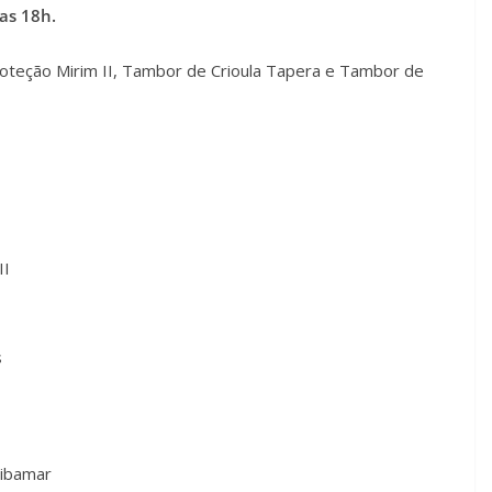
das 18h.
oteção Mirim II, Tambor de Crioula Tapera e Tambor de
II
s
Ribamar