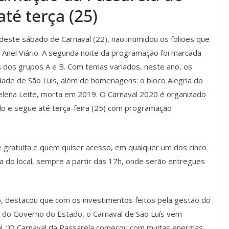
té terça (25)
e deste sábado de Carnaval (22), não intimidou os foliões que
Anel Viário. A segunda noite da programação foi marcada
s dos grupos A e B. Com temas variados, neste ano, os
idade de São Luís, além de homenagens: o bloco Alegria do
elena Leite, morta em 2019. O Carnaval 2020 é organizado
do e segue até terça-feira (25) com programação
 gratuita e quem quiser acesso, em qualquer um dos cinco
ia do local, sempre a partir das 17h, onde serão entregues
ão, destacou que com os investimentos feitos pela gestão do
io do Governo do Estado, o Carnaval de São Luís vem
al. “O Carnaval da Passarela começou com muitas energias