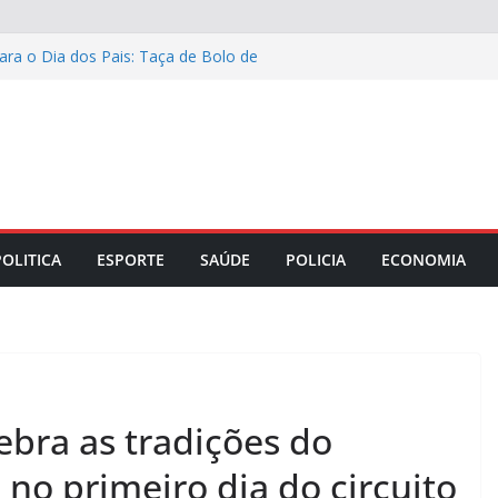
ara o Dia dos Pais: Taça de Bolo de
as e mesários está ocorrendo por
esencialmente
is: filé mignon suíno na cerveja preta e
 o almoço de domingo 9
am a gestão das empresas mais
ime Rib Costelata com batatas rústicas
POLITICA
ESPORTE
SAÚDE
POLICIA
ECONOMIA
ebra as tradições do
no primeiro dia do circuito