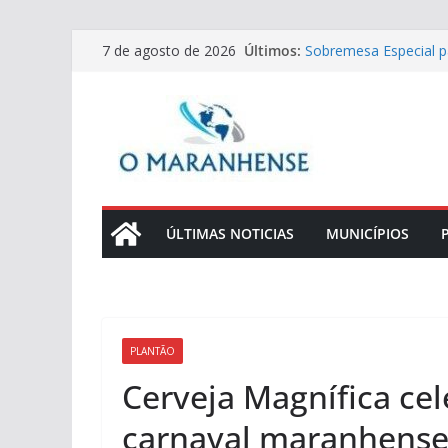
Pular
Últimos:
Sobremesa Especial p
7 de agosto de 2026
para
Baunilha
Convocação de mesári
o
whatsApp, carta e pr
conteúdo
Receitas de Dia dos Pa
lombo crocante para
Tecnologias que torn
eficientes
Aprenda a fazer um Pr
e chimichurri
ÚLTIMAS NOTICIAS
MUNICÍPIOS
PLANTÃO
Cerveja Magnífica cel
carnaval maranhense 