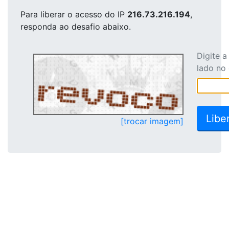
Para liberar o acesso
do IP
216.73.216.194
,
responda ao desafio abaixo.
Digite 
lado no
[trocar imagem]