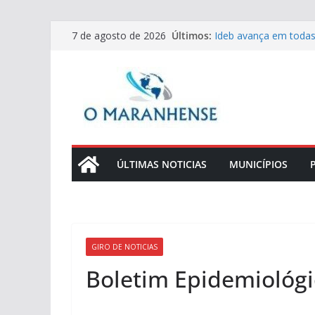
Pular
Últimos:
Ideb avança em todas
7 de agosto de 2026
para
Maranhão
Judiciário maranhense
o
Judiciário maranhense
conteúdo
10/8
Conecta Sindicatos ap
indústria
TJMA promove progra
anos da Lei Maria da
ÚLTIMAS NOTICIAS
MUNICÍPIOS
GIRO DE NOTICIAS
Boletim Epidemiológi