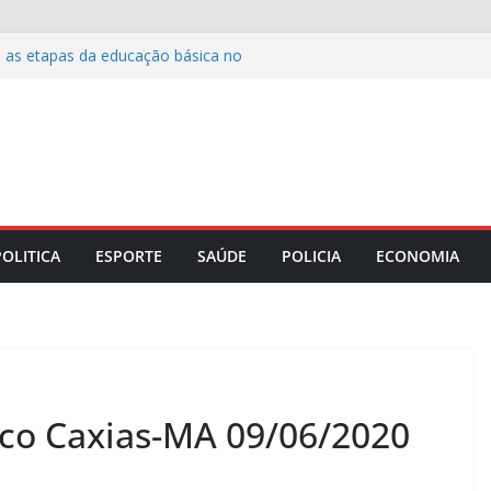
 as etapas da educação básica no
 realiza Semana pela Primeira Infância
 terá ponto facultativo na segunda,
resenta estratégias para fortalecer a
mação especial em alusão aos 20
 Penha
POLITICA
ESPORTE
SAÚDE
POLICIA
ECONOMIA
co Caxias-MA 09/06/2020