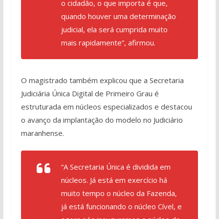
o cidadão, o que importa é que,
quando houver uma determinação
judicial, ela será cumprida muito
mais rapidamente”, afirmou.
O magistrado também explicou que a Secretaria
Judiciária Única Digital de Primeiro Grau é
estruturada em núcleos especializados e destacou
o avanço da implantação do modelo no Judiciário
maranhense.
“A Secretaria Única é dividida em
núcleos. Já está em exercício há
muito tempo o núcleo da Fazenda,
já está funcionando o núcleo Cível, e