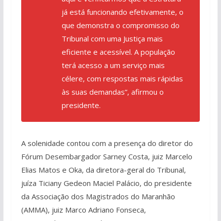
já está funcionando efetivamente, o
que demonstra o compromisso do
Tribunal com uma Justiça mais
eficiente e acessível. A população
terá acesso a um serviço mais
célere, com respostas mais rápidas
às suas demandas”, afirmou o
presidente.
A solenidade contou com a presença do diretor do
Fórum Desembargador Sarney Costa, juiz Marcelo
Elias Matos e Oka, da diretora-geral do Tribunal,
juíza Ticiany Gedeon Maciel Palácio, do presidente
da Associação dos Magistrados do Maranhão
(AMMA), juiz Marco Adriano Fonseca,