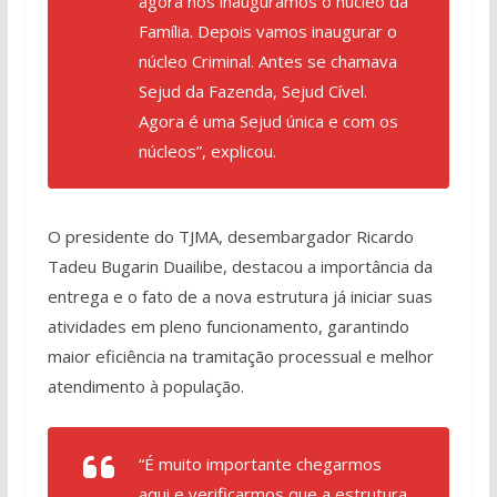
agora nós inauguramos o núcleo da
Família. Depois vamos inaugurar o
núcleo Criminal. Antes se chamava
Sejud da Fazenda, Sejud Cível.
Agora é uma Sejud única e com os
núcleos”, explicou.
O presidente do TJMA, desembargador Ricardo
Tadeu Bugarin Duailibe, destacou a importância da
entrega e o fato de a nova estrutura já iniciar suas
atividades em pleno funcionamento, garantindo
maior eficiência na tramitação processual e melhor
atendimento à população.
“É muito importante chegarmos
aqui e verificarmos que a estrutura