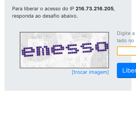
Para liberar o acesso
do IP
216.73.216.205
,
responda ao desafio abaixo.
Digite 
lado no
[trocar imagem]