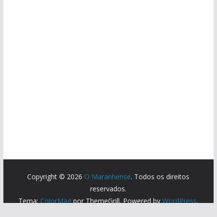
Copyright © 2026
O Maranhense
. Todos os direitos
reservados.
Tema:
ColorMag
por ThemeGrill. Powered by
WordPress
.