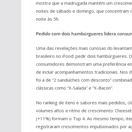
mostra que a madrugada mantém um cresciment
noites de sábado e domingo, que concentram o
noite às 5h.
Pedido com dois hambúrgueres lidera consum
Uma das revelações mais curiosas do levant
brasileiro no iFood: pedir dois hambúrgueres. 
consumidores demonstram uma preferência em
de incluir acompanhamentos tradicionais. Nos d
foi a de “2 sanduíches com desconto” combina
clássicas como “X-Salada” e “X-Bacon”.
No ranking de itens e sabores mais pedidos, 
volumes altos e ritmo de crescimento: Cheese
(+11%) formam o Top 4. Ao mesmo tempo, iten
registraram crescimentos impulsionados por aç