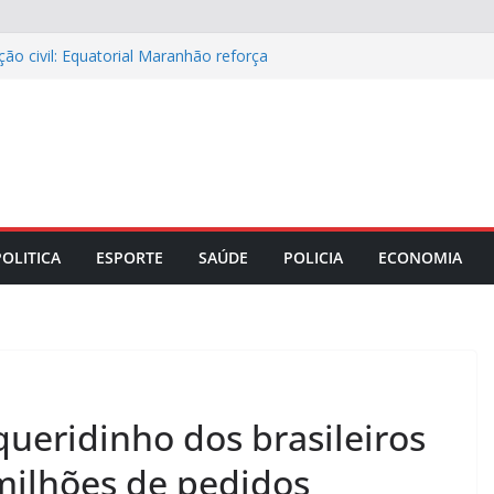
ão civil: Equatorial Maranhão reforça
ede elétrica
ápio especial para celebrar o Dia dos
ase e o papel do diagnóstico sindrômico
 Maranhão discutem parceria com a
rança no comércio da capital
iro portando anfetaminas durante
0, em Imperatriz (MA)
POLITICA
ESPORTE
SAÚDE
POLICIA
ECONOMIA
ueridinho dos brasileiros
 milhões de pedidos