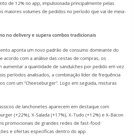
o de 12% no app, impulsionada principalmente pelas
s maiores volumes de pedidos no período que vai de meia-
o no delivery e supera combos tradicionais
amento aponta um novo padrão de consumo dominante do
De acordo com a análise das cestas de compras, os
 aumentar a quantidade de sanduíches por pedido em vez
ois períodos analisados, a combinação líder de frequência
dos com um “Cheeseburger”. Logo em seguida, misturas
clássicos de lanchonetes aparecem em destaque com
burger (+22%), X-Salada (+17%), X-Tudo (+12%) e X-Bacon
s promocionais de grandes redes de fast-food
ões e ofertas específicas dentro do app.