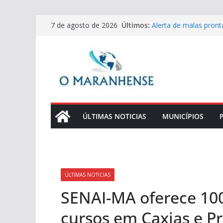
Pular
Últimos:
Alerta de malas pron
7 de agosto de 2026
para
com live especial e d
Receitas de Dia dos Pa
o
lombo crocante para
conteúdo
Tecnologias que torn
eficientes
Aprenda a fazer um Pr
e chimichurri
Sobremesa Especial p
Baunilha
ÚLTIMAS NOTICIAS
MUNICÍPIOS
ÚLTIMAS NOTICIAS
SENAI-MA oferece 100
cursos em Caxias e P