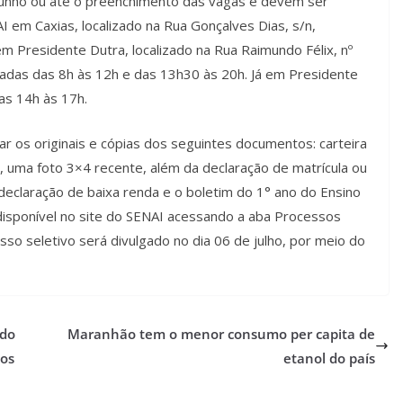
 junho ou até o preenchimento das vagas e devem ser
 em Caxias, localizado na Rua Gonçalves Dias, s/n,
m Presidente Dutra, localizado na Rua Raimundo Félix, nº
izadas das 8h às 12h e das 13h30 às 20h. Já em Presidente
as 14h às 17h.
ar os originais e cópias dos seguintes documentos: carteira
, uma foto 3×4 recente, além da declaração de matrícula ou
declaração de baixa renda e o boletim do 1° ano do Ensino
 disponível no site do SENAI acessando a aba Processos
esso seletivo será divulgado no dia 06 de julho, por meio do
 do
Maranhão tem o menor consumo per capita de
hos
etanol do país