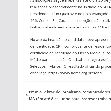
As inscrições seguem abertas até o dia 30 de
realizadas presencialmente na unidade do SENAI
Residencial Hélio Queiroz e no Polo Avançado e
406, Centro. Em Caxias, as inscrições são real
Dutra, o atendimento ocorre das 8h às 11h e d
No ato da inscrição, o candidato deve apresent
de identidade, CPF, comprovante de residência
certificado de conclusão do Ensino Médio, auto
Médio para a seleção. O edital na íntegra está
Seletivos – Alunos. O resultado oficial do proc
endereço: https://www.fiema.org.br/senai.
Prêmio Sebrae de Jornalismo: comunicadores
MA têm até 8 de junho para inscrever trabal