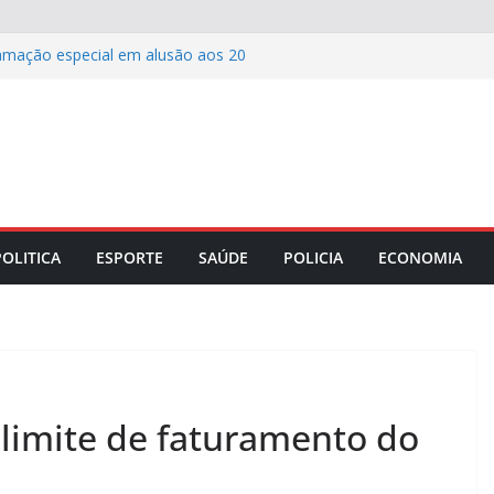
mação especial em alusão aos 20
 Penha
ealiza troca de geladeiras e
sos municípios do estado
 realiza Semana pela Primeira Infância
 terá ponto facultativo na segunda,
resenta estratégias para fortalecer a
POLITICA
ESPORTE
SAÚDE
POLICIA
ECONOMIA
limite de faturamento do