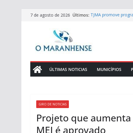
Pular
Últimos:
TJMA promove progra
7 de agosto de 2026
para
anos da Lei Maria da
Equatorial Maranhão r
o
ventiladores em diver
conteúdo
Judiciário maranhense
Judiciário maranhense
10/8
Conecta Sindicatos ap
indústria
ÚLTIMAS NOTICIAS
MUNICÍPIOS
GIRO DE NOTICIAS
Projeto que aumenta 
MEI é aprovado