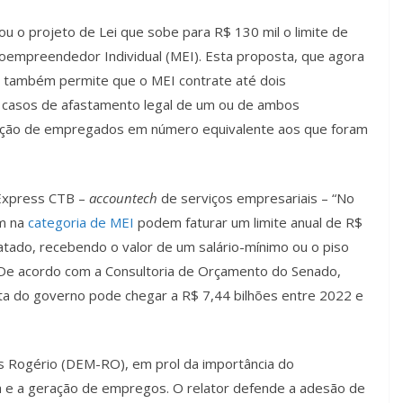
ou o projeto de Lei que sobe para R$ 130 mil o limite de
oempreendedor Individual (MEI). Esta proposta, que agora
 também permite que o MEI contrate até dois
 casos de afastamento legal de um ou de ambos
ação de empregados em número equivalente aos que foram
 Express CTB –
accountech
de serviços empresariais – “No
am na
categoria de MEI
podem faturar um limite anual de R$
atado, recebendo o valor de um salário-mínimo ou o piso
 “De acordo com a Consultoria de Orçamento do Senado,
eita do governo pode chegar a R$ 7,44 bilhões entre 2022 e
os Rogério (DEM-RO), em prol da importância do
 e a geração de empregos. O relator defende a adesão de