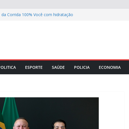
Caxias debate segurança, transparência
leições 2026
ta da Corrida 100% Você com hidratação
nheça os direitos do eleitorado idoso
de R$ 13,9 bi para a Justiça Eleitoral
rno entra em vigor com avanços em
e gênero e modernização processual
POLITICA
ESPORTE
SAÚDE
POLICIA
ECONOMIA