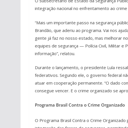
O subsecretário de Estado da Segurança Públic
integração nacional no enfrentamento ao crime
“Mais um importante passo na segurança públi
Brandão, que aderiu ao programa. Vai nos ajuda
gente já faz no nosso estado, mas melhorar nos
equipes de segurança — Polícia Civil, Militar e 
informação”, relatou.
Durante o lançamento, o presidente Lula ressa
federativos. Segundo ele, o governo federal n
atuar em cooperação permanente. “O dado concr
consegue vencer. E o crime organizado se aprov
Programa Brasil Contra o Crime Organizado
O Programa Brasil Contra o Crime Organizado p
integração das forças de segurança, permitin