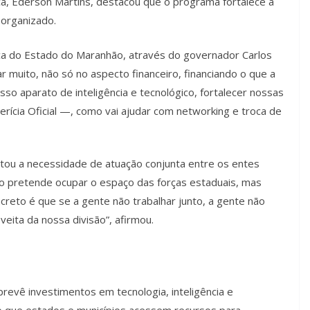
a, Ederson Martins, destacou que o programa fortalece a
 organizado.
ca do Estado do Maranhão, através do governador Carlos
r muito, não só no aspecto financeiro, financiando o que a
so aparato de inteligência e tecnológico, fortalecer nossas
Perícia Oficial —, como vai ajudar com networking e troca de
ltou a necessidade de atuação conjunta entre os entes
ão pretende ocupar o espaço das forças estaduais, mas
eto é que se a gente não trabalhar junto, a gente não
eita da nossa divisão”, afirmou.
revê investimentos em tecnologia, inteligência e
do que estados e municípios acessem recursos para