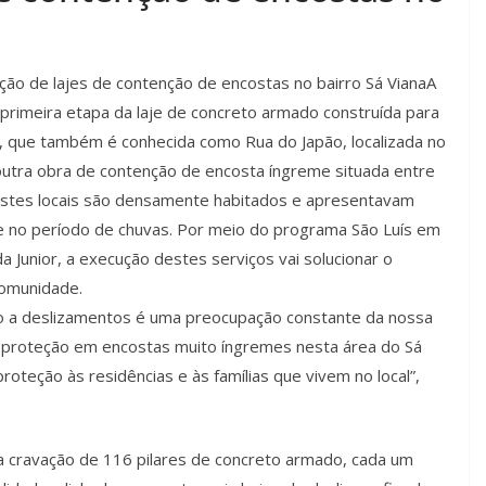
ção de lajes de contenção de encostas no bairro Sá Viana
A
 primeira etapa da laje de concreto armado construída para
, que também é conhecida como Rua do Japão, localizada no
outra obra de contenção de encosta íngreme situada entre
 Estes locais são densamente habitados e apresentavam
te no período de chuvas. Por meio do programa São Luís em
a Junior, a execução destes serviços vai solucionar o
comunidade.
o a deslizamentos é uma preocupação constante da nossa
e proteção em encostas muito íngremes nesta área do Sá
oteção às residências e às famílias que vivem no local”,
la cravação de 116 pilares de concreto armado, cada um