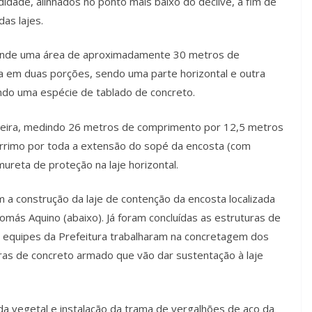
ade, alinhados no ponto mais baixo do declive, a fim de
das lajes.
eende uma área de aproximadamente 30 metros de
a em duas porções, sendo uma parte horizontal e outra
ando uma espécie de tablado de concreto.
meira, medindo 26 metros de comprimento por 12,5 metros
arrimo por toda a extensão do sopé da encosta (com
eta de proteção na laje horizontal.
m a construção da laje de contenção da encosta localizada
 Tomás Aquino (abaixo). Já foram concluídas as estruturas de
s equipes da Prefeitura trabalharam na concretagem dos
turas de concreto armado que vão dar sustentação à laje
 vegetal e instalação da trama de vergalhões de aço da