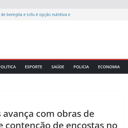
 berinjela e tofu é opção nutritiva e
dia a dia
os maranhenses pretendem comprar
onta pesquisa da TIM Ads
res podem ser benéficos para
e feminina
ia garante segurança jurídica a 60
ecimento da CNI a Roberto
com a Ordem do Mérito Industrial
POLITICA
ESPORTE
SAÚDE
POLICIA
ECONOMIA
ís avança com obras de
de contenção de encostas no