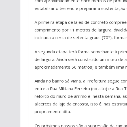
com aproximadamente cinco metros de profundid
estabilizar o terreno e preparar a sustentação 
A primeira etapa de lajes de concreto compr
comprimento por 11 metros de largura, dividid
inclinada a cerca de setenta graus (70°), form
A segunda etapa terá forma semelhante à pri
de largura. Ainda será construído um muro de 
aproximadamente 56 metros) e também uma mur
Ainda no bairro Sá Viana, a Prefeitura segue co
entre a Rua Militana Ferreira (no alto) e a Rua
reforço do muro de arrimo e, nesta semana, a
alicerces da laje da encosta, isto é, nas estru
propriamente dita.
Os próximos passos são a supressão da camada