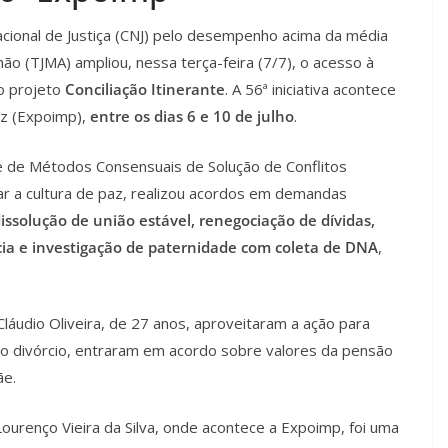
ional de Justiça (CNJ) pelo desempenho acima da média
hão (TJMA) ampliou, nessa terça-feira (7/7), o acesso à
do projeto
Conciliação Itinerante
. A 56ª iniciativa acontece
iz (Expoimp),
entre os dias 6 e 10 de julho
.
te de Métodos Consensuais de Solução de Conflitos
 a cultura de paz, realizou acordos em demandas
ssolução de união estável, renegociação de dívidas,
ia e investigação de paternidade com coleta de DNA
,
Cláudio Oliveira, de 27 anos, aproveitaram a ação para
 do divórcio, entraram em acordo sobre valores da pensão
ãe.
urenço Vieira da Silva, onde acontece a Expoimp, foi uma