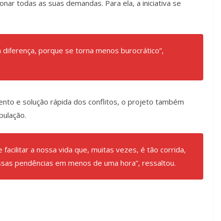
onar todas as suas demandas. Para ela, a iniciativa se
 diferença, porque se torna menos burocrático”,
nto e solução rápida dos conflitos, o projeto também
pulação.
facilitar a nossa vida que, muitas vezes, é tão corrida,
ssas pendências em menos de uma hora”, ressaltou.