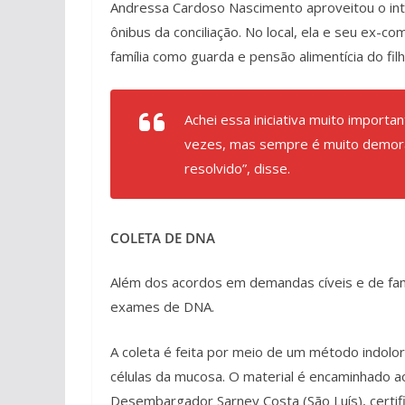
Andressa Cardoso Nascimento aproveitou o inte
ônibus da conciliação. No local, ela e seu ex-
família como guarda e pensão alimentícia do filh
Achei essa iniciativa muito importan
vezes, mas sempre é muito demorad
resolvido”, disse.
COLETA DE DNA
Além dos acordos em demandas cíveis e de famíl
exames de DNA.
A coleta é feita por meio de um método indolor
células da mucosa. O material é encaminhado a
Desembargador Sarney Costa (São Luís), certif