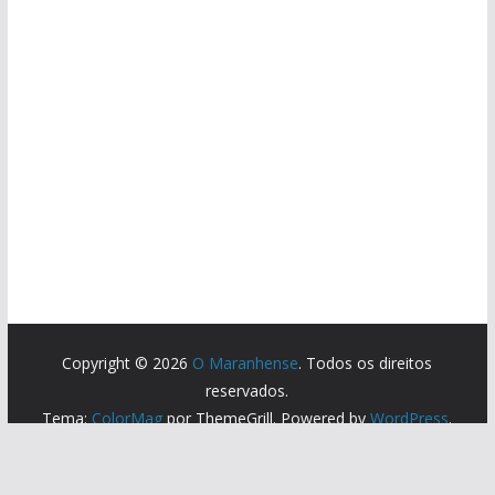
Copyright © 2026
O Maranhense
. Todos os direitos
reservados.
Tema:
ColorMag
por ThemeGrill. Powered by
WordPress
.