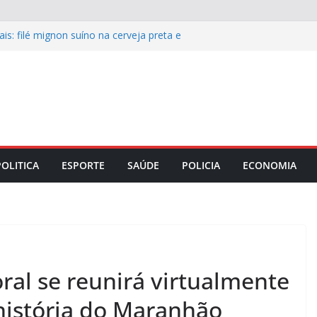
is: filé mignon suíno na cerveja preta e
 o almoço de domingo 9
s recupera pavimento de ruas e avenida
e integridade corporativa para
mpresarial
o Maranhão lança capacitação para
as e mesários está ocorrendo por
esencialmente
POLITICA
ESPORTE
SAÚDE
POLICIA
ECONOMIA
oral se reunirá virtualmente
 história do Maranhão