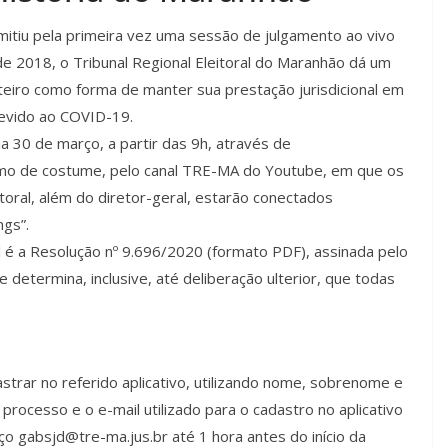
itiu pela primeira vez uma sessão de julgamento ao vivo
e 2018, o Tribunal Regional Eleitoral do Maranhão dá um
eiro como forma de manter sua prestação jurisdicional em
evido ao COVID-19.
ia 30 de março, a partir das 9h, através de
omo de costume, pelo canal TRE-MA do Youtube, em que os
oral, além do diretor-geral, estarão conectados
ngs”.
 é a Resolução nº 9.696/2020 (formato PDF), assinada pelo
etermina, inclusive, até deliberação ulterior, que todas
trar no referido aplicativo, utilizando nome, sobrenome e
processo e o e-mail utilizado para o cadastro no aplicativo
o gabsjd@tre-ma.jus.br até 1 hora antes do início da