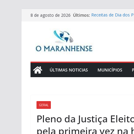
Pular
Últimos:
Receitas de Dia dos Pa
8 de agosto de 2026
para
lombo crocante para
Prefeitura de São Luí
o
no Residencial Araras
conteúdo
Seminário debate ESG 
fortalecer a gestão e
Defensoria Pública d
líderes comunitários
Convocação de mesári
whatsApp, carta e pr
ÚLTIMAS NOTICIAS
MUNICÍPIOS
GERAL
Pleno da Justiça Eleit
pela primeira vez na