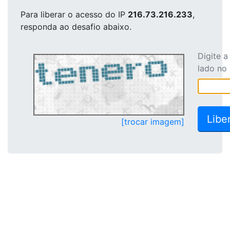
Para liberar o acesso
do IP
216.73.216.233
,
responda ao desafio abaixo.
Digite 
lado no
[trocar imagem]