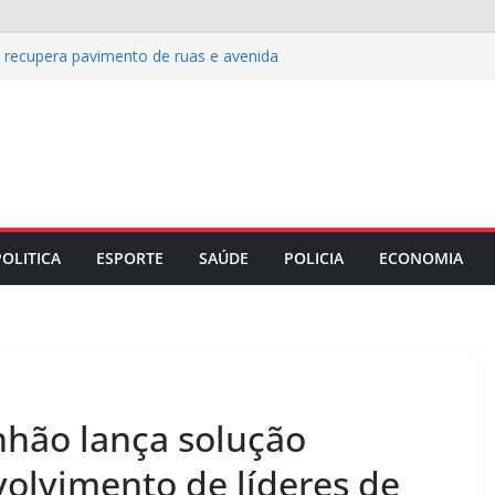
s recupera pavimento de ruas e avenida
 celebra Dia dos Pais com almoço
w de Carla Sibele
e histórico de reconhecimento de
rio em 2026
: cinco destinos para viver o off-road
ida entre Coritiba e Chapecoense pelo
POLITICA
ESPORTE
SAÚDE
POLICIA
ECONOMIA
hão lança solução
olvimento de líderes de