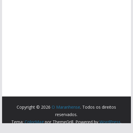
Copyright © 2026
O Maranhense
. Todos os direitos
reservados.
Tema:
ColorMag
por ThemeGrill. Powered by
WordPress
.