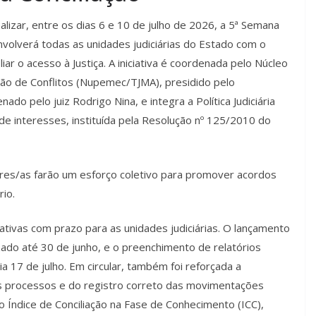
alizar, entre os dias 6 e 10 de julho de 2026, a 5ª Semana
nvolverá todas as unidades judiciárias do Estado com o
iar o acesso à Justiça. A iniciativa é coordenada pelo Núcleo
o de Conflitos (Nupemec/TJMA), presidido pelo
do pelo juiz Rodrigo Nina, e integra a Política Judiciária
de interesses, instituída pela Resolução nº 125/2010 do
res/as farão um esforço coletivo para promover acordos
io.
tivas com prazo para as unidades judiciárias. O lançamento
zado até 30 de junho, e o preenchimento de relatórios
ia 17 de julho. Em circular, também foi reforçada a
s processos e do registro correto das movimentações
o Índice de Conciliação na Fase de Conhecimento (ICC),