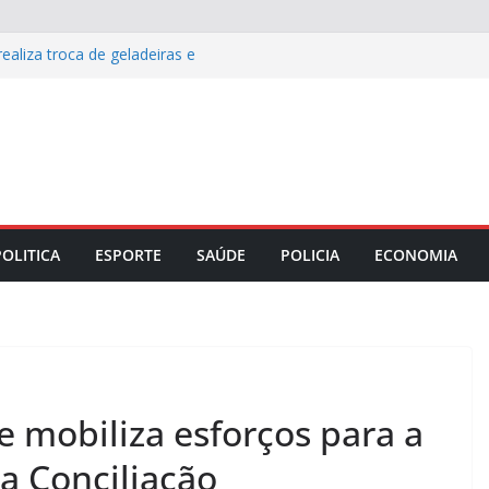
ealiza troca de geladeiras e
sos municípios do estado
nais com serviço 100% em português
uística na Europa
 costelinha é sugestão de receita para
edor da mesa
ultura aproximam universidade e
 Empreendedor
m identidade maranhense renovam o
Pais
POLITICA
ESPORTE
SAÚDE
POLICIA
ECONOMIA
 mobiliza esforços para a
a Conciliação