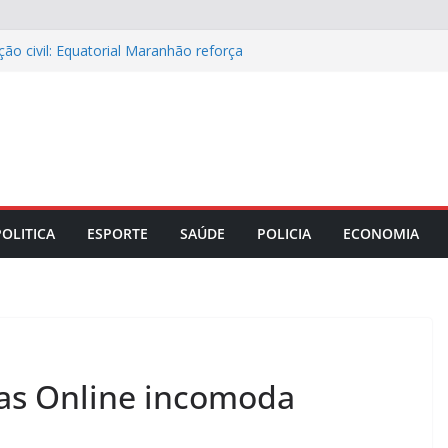
ão civil: Equatorial Maranhão reforça
ede elétrica
ápio especial para celebrar o Dia dos
ase e o papel do diagnóstico sindrômico
 Maranhão discutem parceria com a
rança no comércio da capital
iro portando anfetaminas durante
0, em Imperatriz (MA)
POLITICA
ESPORTE
SAÚDE
POLICIA
ECONOMIA
rias Online incomoda