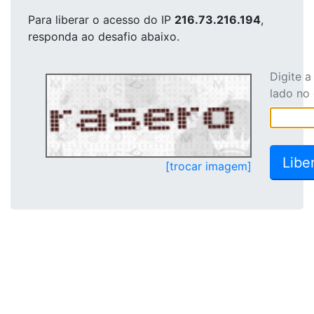
Para liberar o acesso
do IP
216.73.216.194
,
responda ao desafio abaixo.
Digite 
lado no
[trocar imagem]