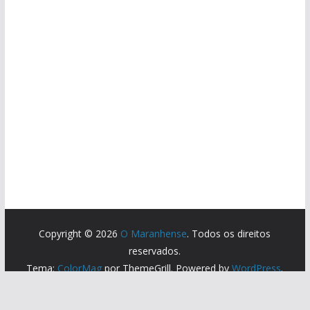
Copyright © 2026
O Maranhense
. Todos os direitos
reservados.
Tema:
ColorMag
por ThemeGrill. Powered by
WordPress
.