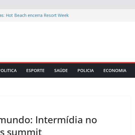
tas: Hot Beach encerra Resort Week
escontos de até 30%
is: filé mignon suíno na cerveja preta e
 o almoço de domingo 9
am a gestão das empresas mais
ime Rib Costelata com batatas rústicas
ara o Dia dos Pais: Taça de Bolo de
POLITICA
ESPORTE
SAÚDE
POLICIA
ECONOMIA
mundo: Intermídia no
ons summit