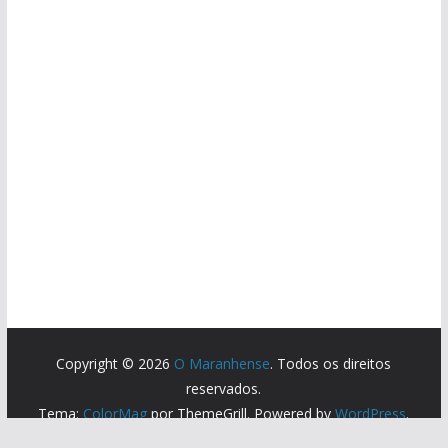
Copyright © 2026
O Maranhense
. Todos os direitos
reservados.
Tema:
ColorMag
por ThemeGrill. Powered by
WordPress
.