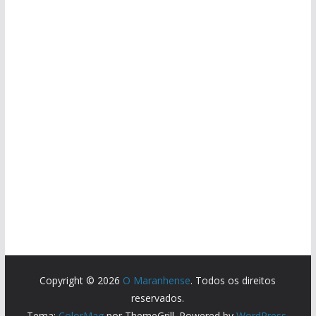
Copyright © 2026
O Maranhense
. Todos os direitos
reservados.
Tema:
ColorMag
por ThemeGrill. Powered by
WordPress
.