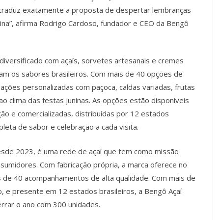
 traduz exatamente a proposta de despertar lembranças
stina”, afirma Rodrigo Cardoso, fundador e CEO da Bengô
diversificado com açaís, sorvetes artesanais e cremes
izam os sabores brasileiros. Com mais de 40 opções de
ções personalizadas com paçoca, caldas variadas, frutas
 clima das festas juninas. As opções estão disponíveis
o e comercializadas, distribuídas por 12 estados
leta de sabor e celebração a cada visita.
esde 2023, é uma rede de açaí que tem como missão
sumidores. Com fabricação própria, a marca oferece no
is de 40 acompanhamentos de alta qualidade. Com mais de
o, e presente em 12 estados brasileiros, a Bengô Açaí
errar o ano com 300 unidades.