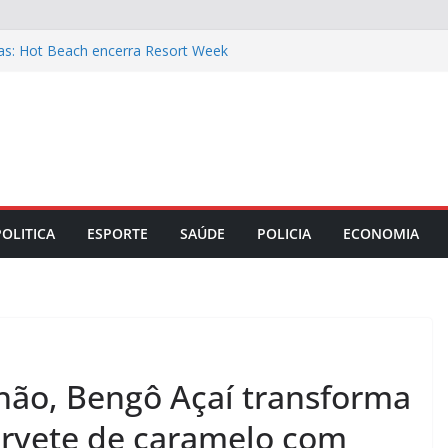
tas: Hot Beach encerra Resort Week
escontos de até 30%
is: filé mignon suíno na cerveja preta e
 o almoço de domingo 9
am a gestão das empresas mais
ime Rib Costelata com batatas rústicas
ara o Dia dos Pais: Taça de Bolo de
POLITICA
ESPORTE
SAÚDE
POLICIA
ECONOMIA
hão, Bengô Açaí transforma
orvete de caramelo com