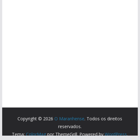
Copyright © 2026
O Maranhense
. Todos os direitos
reservados.
Tema:
ColorMag
por ThemeGrill. Powered by
WordPress
.