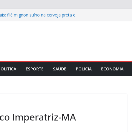
is: filé mignon suíno na cerveja preta e
 o almoço de domingo 9
s recupera pavimento de ruas e avenida
e integridade corporativa para
mpresarial
o Maranhão lança capacitação para
as e mesários está ocorrendo por
esencialmente
POLITICA
ESPORTE
SAÚDE
POLICIA
ECONOMIA
co Imperatriz-MA