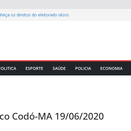
nheça os direitos do eleitorado idoso
 terá ponto facultativo na segunda,
resenta estratégias para fortalecer a
mação especial em alusão aos 20
 Penha
 as etapas da educação básica no
POLITICA
ESPORTE
SAÚDE
POLICIA
ECONOMIA
ico Codó-MA 19/06/2020