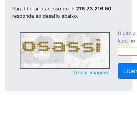
Para liberar o acesso
do IP
216.73.216.50
,
responda ao desafio abaixo.
Digite 
lado no
[trocar imagem]