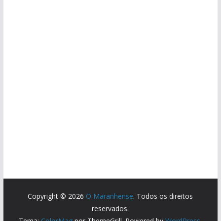
Copyright © 2026
O Maranhense
. Todos os direitos
reservados.
Tema:
ColorMag
por ThemeGrill. Powered by
WordPress
.