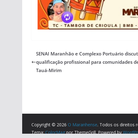
SENAI Maranhão e Complexo Portuário discu
qualificação profissional para comunidades d
Tauá-Mirim
Copyright © 2026
O Maranhense
. Todos os direitos 
Tema:
ColorMag
por ThemeGrill. Powered by
WordPr