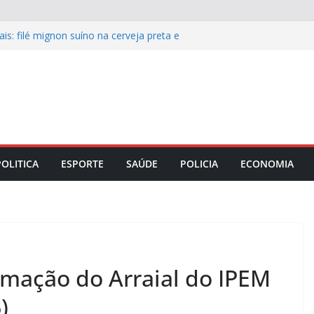
is: filé mignon suíno na cerveja preta e
 o almoço de domingo 9
s recupera pavimento de ruas e avenida
e integridade corporativa para
mpresarial
o Maranhão lança capacitação para
as e mesários está ocorrendo por
esencialmente
POLITICA
ESPORTE
SAÚDE
POLICIA
ECONOMIA
amação do Arraial do IPEM
)