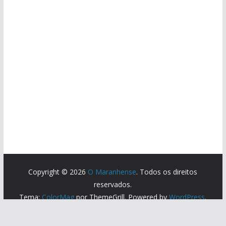
Copyright © 2026
O Maranhense
. Todos os direitos
reservados.
Tema:
ColorMag
por ThemeGrill. Powered by
WordPress
.