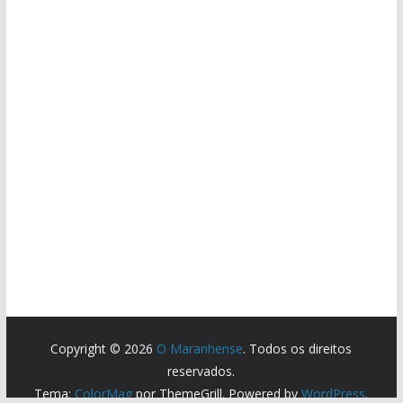
Copyright © 2026
O Maranhense
. Todos os direitos
reservados.
Tema:
ColorMag
por ThemeGrill. Powered by
WordPress
.