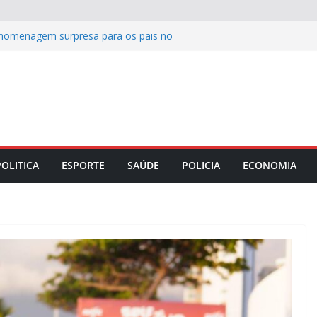
homenagem surpresa para os pais no
 para 549 vagas remanescentes em 37
s entrega revitalização da UEB
 meio do programa Escola Nova
 entrega obra de infraestrutura na Via
 a produção de leite? Especialista
is crenças sobre a alimentação durante
POLITICA
ESPORTE
SAÚDE
POLICIA
ECONOMIA