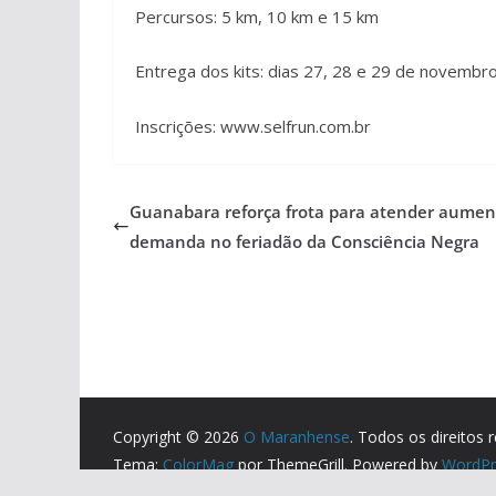
Percursos: 5 km, 10 km e 15 km
Entrega dos kits: dias 27, 28 e 29 de novembr
Inscrições: www.selfrun.com.br
Guanabara reforça frota para atender aumen
demanda no feriadão da Consciência Negra
Copyright © 2026
O Maranhense
. Todos os direitos 
Tema:
ColorMag
por ThemeGrill. Powered by
WordPr