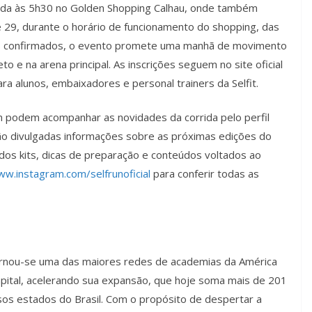
rgada às 5h30 no Golden Shopping Calhau, onde também
 e 29, durante o horário de funcionamento do shopping, das
tes confirmados, o evento promete uma manhã de movimento
o e na arena principal. As inscrições seguem no site oficial
a alunos, embaixadores e personal trainers da Selfit.
 podem acompanhar as novidades da corrida pelo perfil
, são divulgadas informações sobre as próximas edições do
dos kits, dicas de preparação e conteúdos voltados ao
w.instagram.com/selfrunoficial
para conferir todas as
tornou-se uma das maiores redes de academias da América
Capital, acelerando sua expansão, que hoje soma mais de 201
os estados do Brasil. Com o propósito de despertar a