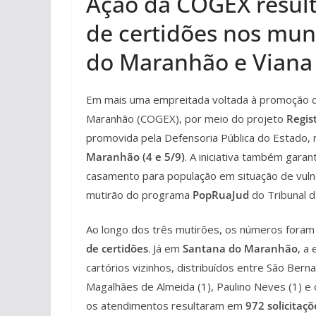
Ação da COGEX result
de certidões nos muni
do Maranhão e Viana
Em mais uma empreitada voltada à promoção da 
Maranhão (COGEX), por meio do projeto
Regis
promovida pela Defensoria Pública do Estado, 
Maranhão (4 e 5/9)
. A iniciativa também gara
casamento para população em situação de vulne
mutirão do programa
PopRuaJud
do Tribunal de
Ao longo dos três mutirões, os números fora
de certidões
. Já em
Santana do Maranhão
, a
cartórios vizinhos, distribuídos entre São Berna
Magalhães de Almeida (1), Paulino Neves (1) e
os atendimentos resultaram em
972 solicitaç