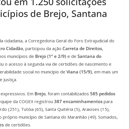
ou em 1.250 solicitações
cípios de Brejo, Santana
cidadania, a Corregedoria Geral do Foro Extrajudicial do
tro Cidadão
, participou da ação
Carreta de Direitos
,
nos municípios de
Brejo (1º e 2/9)
e de
Santana do
ntiu o acesso à segunda via de certidões de nascimento e
rabilidade social no município de
Viana (15/9)
, em mais um
 Justiça.
m expressivos. Em
Brejo
, foram contabilizados
585 pedidos
 equipe da COGEX registrou
387 encaminhamentos
para
rdo (251), Tutóia (65), Santa Quitéria (5), Araioses (15),
 o próprio município de Santana do Maranhão (49). Somados,
ões
de certidões.