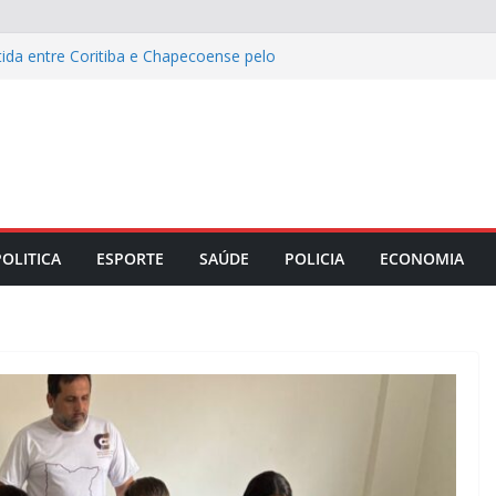
: cinco destinos para viver o off-road
ida entre Coritiba e Chapecoense pelo
s recupera pavimento de ruas e avenida
e integridade corporativa para
mpresarial
o Maranhão lança capacitação para
POLITICA
ESPORTE
SAÚDE
POLICIA
ECONOMIA