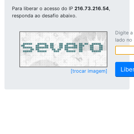
Para liberar o acesso
do IP
216.73.216.54
,
responda ao desafio abaixo.
Digite 
lado no
[trocar imagem]