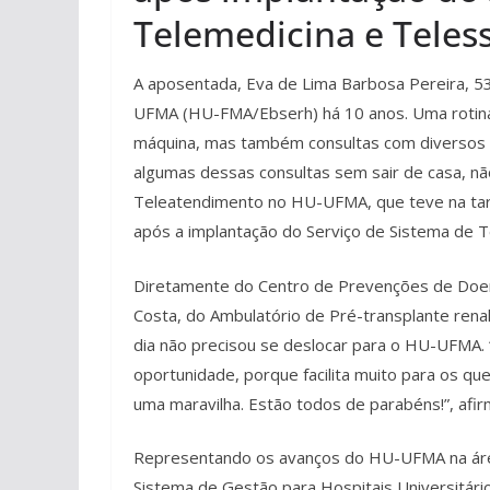
Telemedicina e Teles
A aposentada, Eva de Lima Barbosa Pereira, 53 
UFMA (HU-FMA/Ebserh) há 10 anos. Uma rotina 
máquina, mas também consultas com diversos es
algumas dessas consultas sem sair de casa, não
Teleatendimento no HU-UFMA, que teve na tarde
após a implantação do Serviço de Sistema de 
Diretamente do Centro de Prevenções de Doenç
Costa, do Ambulatório de Pré-transplante renal
dia não precisou se deslocar para o HU-UFMA. “
oportunidade, porque facilita muito para os que
uma maravilha. Estão todos de parabéns!”, afi
Representando os avanços do HU-UFMA na área 
Sistema de Gestão para Hospitais Universitár