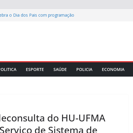
lebra o Dia dos Pais com programação
azer para toda a família
ta da Corrida 100% Você com hidratação
antes de visitar o país
etário de Saúde e especialista em
 discutir os desafios da medicina social
 das telonas a municípios de Minas
nhão
POLITICA
ESPORTE
SAÚDE
POLICIA
ECONOMIA
eleconsulta do HU-UFMA
Serviço de Sistema de