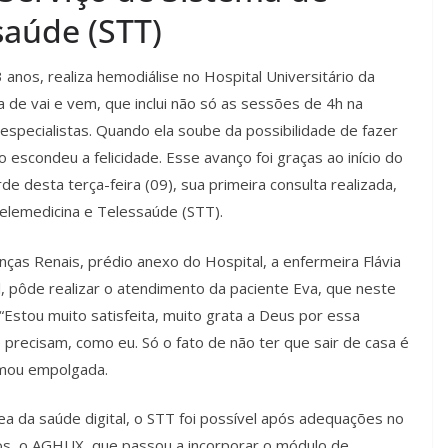
saúde (STT)
anos, realiza hemodiálise no Hospital Universitário da
de vai e vem, que inclui não só as sessões de 4h na
pecialistas. Quando ela soube da possibilidade de fazer
 escondeu a felicidade. Esse avanço foi graças ao início do
 desta terça-feira (09), sua primeira consulta realizada,
Telemedicina e Telessaúde (STT).
as Renais, prédio anexo do Hospital, a enfermeira Flávia
, pôde realizar o atendimento da paciente Eva, que neste
Estou muito satisfeita, muito grata a Deus por essa
 precisam, como eu. Só o fato de não ter que sair de casa é
rmou empolgada.
da saúde digital, o STT foi possível após adequações no
ios, o AGHUX, que passou a incorporar o módulo de