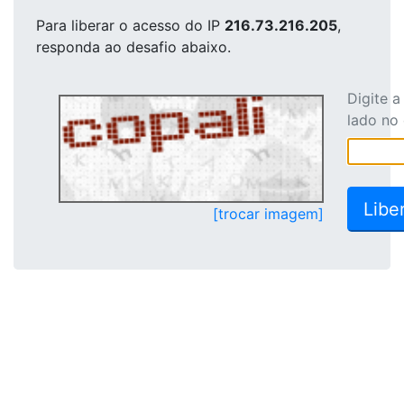
Para liberar o acesso
do IP
216.73.216.205
,
responda ao desafio abaixo.
Digite 
lado no
[trocar imagem]