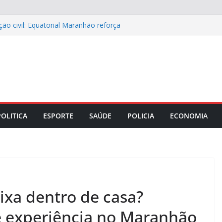
ão civil: Equatorial Maranhão reforça
ede elétrica
ápio especial para celebrar o Dia dos
ase e o papel do diagnóstico sindrômico
 Maranhão discutem parceria com a
rança no comércio da capital
iro portando anfetaminas durante
0, em Imperatriz (MA)
POLITICA
ESPORTE
SAÚDE
POLICIA
ECONOMIA
xa dentro de casa?
 experiência no Maranhão