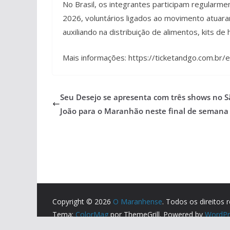
No Brasil, os integrantes participam regularm
2026, voluntários ligados ao movimento atuar
auxiliando na distribuição de alimentos, kits de 
Mais informações: https://ticketandgo.com.br
Seu Desejo se apresenta com três shows no S
João para o Maranhão neste final de semana
Copyright © 2026
O Maranhense
. Todos os direitos 
Tema:
ColorMag
por ThemeGrill. Powered by
WordPr