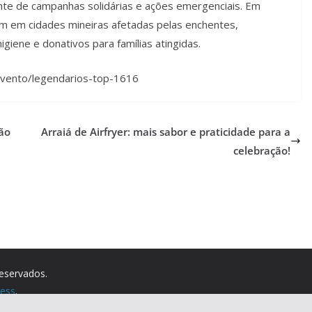
ente de campanhas solidárias e ações emergenciais. Em
am em cidades mineiras afetadas pelas enchentes,
higiene e donativos para famílias atingidas.
/evento/legendarios-top-1616
ão
Arraiá de Airfryer: mais sabor e praticidade para a
celebração!
reservados.
ess
.