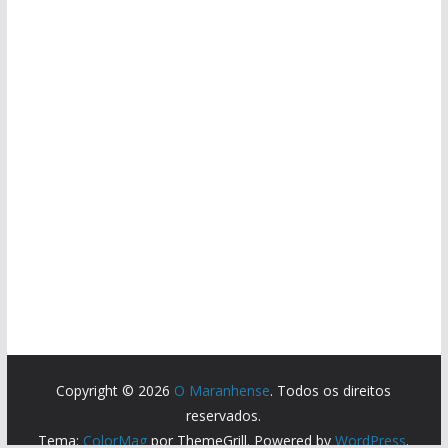
Copyright © 2026
O Maranhense
. Todos os direitos
reservados.
Tema:
ColorMag
por ThemeGrill. Powered by
WordPress
.