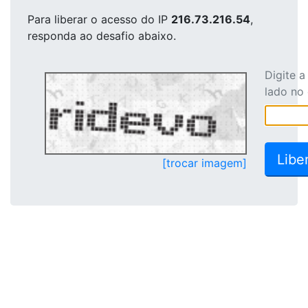
Para liberar o acesso
do IP
216.73.216.54
,
responda ao desafio abaixo.
Digite 
lado no
[trocar imagem]