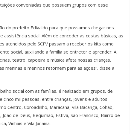
stituições conveniadas que possuem grupos com esse
ão do prefeito Edivaldo para que possamos chegar nos
de assistência social. Além de conceder as cestas básicas, as
tes atendidos pelo SCFV passam a receber os kits como
o social, auxiliando a família se entreter e aprender. A
inas, teatro, capoeira e música afeta nossas crianças.
s meninas e meninos retornem para as ações”, disse a
lho social com as famílias, é realizado em grupos, de
e cinco mil pessoas, entre crianças, jovens e adultos
omo Centro, Coroadinho, Maracanã, Vila Bacanga, Cohab,
a, João de Deus, Bequimão, Estiva, São Francisco, Bairro de
, Vinhais e Vila Janaína.