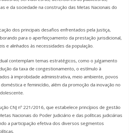
as e da sociedade na construção das Metas Nacionais do
icação dos principais desafios enfrentados pela Justiça,
laborando para o aperfeiçoamento da prestação jurisdicional,
eis e alinhados às necessidades da população.
tadual contemplam temas estratégicos, como o julgamento
edução da taxa de congestionamento, o estímulo à
onados à improbidade administrativa, meio ambiente, povos
a doméstica e feminicídio, além da promoção da inovação no
adolescente.
lução CNJ nº 221/2016, que estabelece princípios de gestão
tas Nacionais do Poder Judiciário e das políticas judiciárias
vando a participação efetiva dos diversos segmentos
íticas.