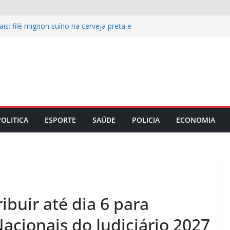
is: filé mignon suíno na cerveja preta e
 o almoço de domingo 9
s recupera pavimento de ruas e avenida
e integridade corporativa para
mpresarial
o Maranhão lança capacitação para
as e mesários está ocorrendo por
esencialmente
POLITICA
ESPORTE
SAÚDE
POLICIA
ECONOMIA
buir até dia 6 para
acionais do Judiciário 2027