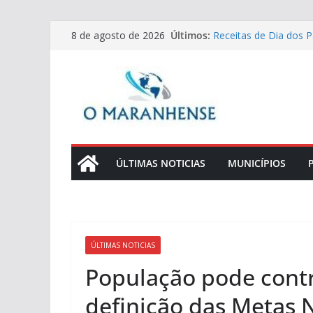
Pular
Últimos:
Receitas de Dia dos Pa
8 de agosto de 2026
para
lombo crocante para
Prefeitura de São Luí
o
no Residencial Araras
conteúdo
Seminário debate ESG 
fortalecer a gestão e
Defensoria Pública d
líderes comunitários
Convocação de mesári
whatsApp, carta e pr
ÚLTIMAS NOTICIAS
MUNICÍPIOS
ÚLTIMAS NOTICIAS
População pode contri
definição das Metas N