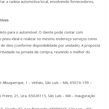
tar a cadeia automotiva local, envolvendo fornecedores,
tivos
leto para o automóvel. O cliente pode contar com
r o pneu ideal e realizar no mesmo endereço serviços como
 de óleo (conforme disponibilidade por unidade). A proposta
ertividade na jornada de compra, reunindo o melhor do
e Albuquerque, 1 – Vinhais, São Luís – MA, 65074-199 –
o Freire, 21, Lira, 65026115, São Luís – MA – Inauguração
, 55, Quadra 87, Sao Bernardo, 65056045, São Luis – MA –