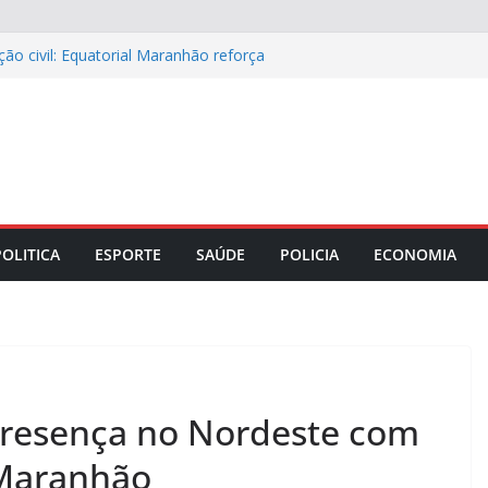
ão civil: Equatorial Maranhão reforça
ede elétrica
ápio especial para celebrar o Dia dos
ase e o papel do diagnóstico sindrômico
 Maranhão discutem parceria com a
rança no comércio da capital
iro portando anfetaminas durante
0, em Imperatriz (MA)
POLITICA
ESPORTE
SAÚDE
POLICIA
ECONOMIA
resença no Nordeste com
 Maranhão